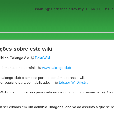
Warning
: Undefined array key "REMOTE_USER"
ções sobre este wiki
iki do Calango é o
DokuWiki
o é mantido no domínio
www.calango.club
.
calango.club é simples porque contém apenas o wiki.
errequisito para confiabilidade.” –
Edsger W. Dijkstra
uWiki cria um diretório para cada nó de um domínio (namespace). Os 
 ser criadas em um domínio “imagens” abaixo do assunto a que se ref