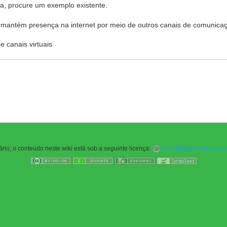
, procure um exemplo existente.
 mantém presença na internet por meio de outros canais de comunica
e canais virtuais
rio, o conteúdo neste wiki está sob a seguinte licença:
CC Attribution-Noncomme