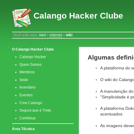
Calango Hacker Clube
Você está aqui:
start
»
internet
»
wiki
O Calango Hacker Clube
Algumas defini
Calango Hacker
Quem Somos
A plataforma do w
Membros
O wiki do Calang
Sede
Inventário
A manutenção do 
Eventos
“Simplicidade é pr
Cine Calango
A plataforma Dok
Segura que é Treta
acentuados.
Contribua
As imagens devem
Área Técnica