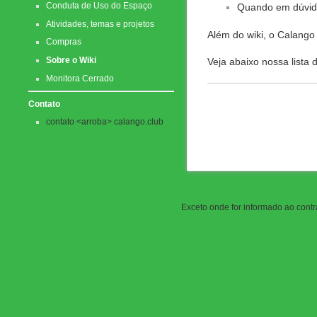
Conduta de Uso do Espaço
Quando em dúvida
Atividades, temas e projetos
Além do wiki, o Calango
Compras
Sobre o Wiki
Veja abaixo nossa lista d
Monitora Cerrado
Contato
contato <arroba> calango.club
Exceto onde for informado ao contrá