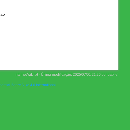
ção
internet/wiki.txt
· Última modificação:
2025/07/01 21:20
por
gabiiel
rcial-Share Alike 4.0 International