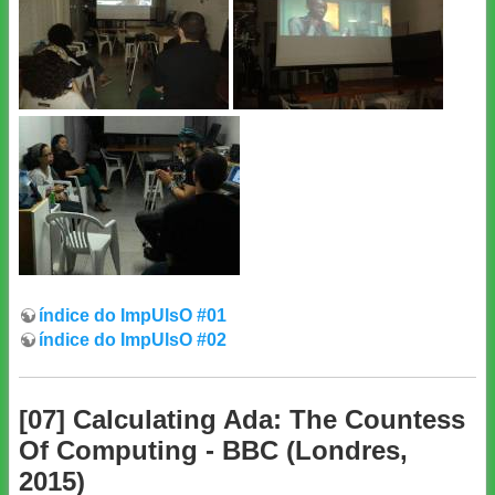
índice do ImpUlsO #01
índice do ImpUlsO #02
[07] Calculating Ada: The Countess
Of Computing - BBC (Londres,
2015)