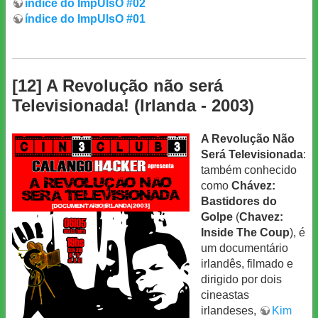
índice do ImpUlsO #02
índice do ImpUlsO #01
[12] A Revolução não será
Televisionada! (Irlanda - 2003)
A Revolução Não
Será Televisionada
:
também conhecido
como
Chávez:
Bastidores do
Golpe
(
Chavez:
Inside The Coup
), é
um documentário
irlandês, filmado e
dirigido por dois
cineastas
irlandeses,
Kim