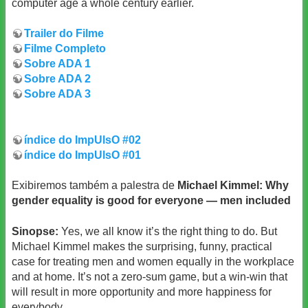
computer age a whole century earlier.
Trailer do Filme
Filme Completo
Sobre ADA 1
Sobre ADA 2
Sobre ADA 3
índice do ImpUlsO #02
índice do ImpUlsO #01
Exibiremos também a palestra de
Michael Kimmel: Why
gender equality is good for everyone — men included
Sinopse:
Yes, we all know it’s the right thing to do. But
Michael Kimmel makes the surprising, funny, practical
case for treating men and women equally in the workplace
and at home. It’s not a zero-sum game, but a win-win that
will result in more opportunity and more happiness for
everybody.