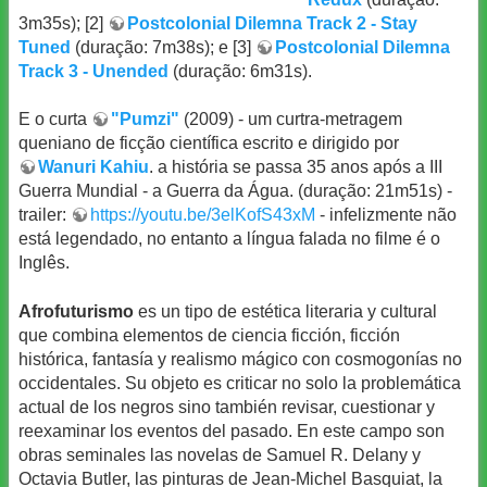
3m35s); [2]
Postcolonial Dilemna Track 2 - Stay
Tuned
(duração: 7m38s); e [3]
Postcolonial Dilemna
Track 3 - Unended
(duração: 6m31s).
E o curta
"Pumzi"
(2009) - um curtra-metragem
queniano de ficção científica escrito e dirigido por
Wanuri Kahiu
. a história se passa 35 anos após a III
Guerra Mundial - a Guerra da Água. (duração: 21m51s) -
trailer:
https://youtu.be/3elKofS43xM
- infelizmente não
está legendado, no entanto a língua falada no filme é o
Inglês.
Afrofuturismo
es un tipo de estética literaria y cultural
que combina elementos de ciencia ficción, ficción
histórica, fantasía y realismo mágico con cosmogonías no
occidentales. Su objeto es criticar no solo la problemática
actual de los negros sino también revisar, cuestionar y
reexaminar los eventos del pasado. En este campo son
obras seminales las novelas de Samuel R. Delany y
Octavia Butler, las pinturas de Jean-Michel Basquiat, la