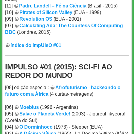
[11]
Padre Landell – Fé na Ciência
(Brasil - 2015)
[10]
Pirates of Silicon Valley
(EUA - 1999)
[09]
Revolution OS
(EUA - 2001)
[07]
Calculating Ada: The Countess Of Computing -
BBC
(Londres, 2015)
índice do ImpUlsO #01
IMPULSO #01 (2015): SCI-FI AO
REDOR DO MUNDO
[08] edição especial:
Afrofuturismo - hackeando o
futuro com a África
(4 curtas-metragens)
[06]
Moebius
(1996 - Argentina)
[05]
Salve o Planeta Verde!
(2003) - Jigureul jikyeora!
(Coréia do Sul)
[04]
O Dorminhoco
(1973) - Sleeper (EUA)
[03]
A Décima Vítima
(1965) - La Decima Vittima (Itália)