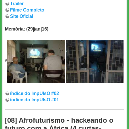
Trailer
Filme Completo
Site Oficial
Memória: (29|jan|16)
\\
índice do ImpUlsO #02
índice do ImpUlsO #01
[08] Afrofuturismo - hackeando o
futuro com a África (4 curtas-