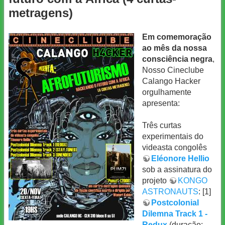
metragens)
Em comemoração
ao mês da nossa
consciência negra
,
Nosso Cineclube
Calango Hacker
orgulhamente
apresenta:
Três curtas
experimentais do
videasta congolês
Eléonore Hellio
sob a assinatura do
projeto
KONGO
ASTRONAUTS
: [1]
Postcolonial
Dilemna Track 1 -
Redux
(duração: