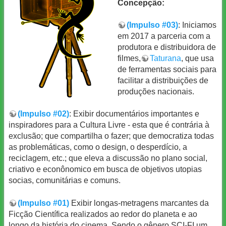
Concepção:
(Impulso #03)
: Iniciamos
em 2017 a parceria com a
produtora e distribuidora de
filmes,
Taturana
, que usa
de ferramentas sociais para
facilitar a distribuições de
produções nacionais.
(Impulso #02)
: Exibir documentários importantes e
inspiradores para a Cultura Livre - esta que é contrária à
exclusão; que compartilha o fazer; que democratiza todas
as problemáticas, como o design, o desperdício, a
reciclagem, etc.; que eleva a discussão no plano social,
criativo e econônomico em busca de objetivos utopias
socias, comunitárias e comuns.
(Impulso #01)
Exibir longas-metragens marcantes da
Ficção Científica realizados ao redor do planeta e ao
longo da história do cinema. Sendo o gênero SCI-FI um