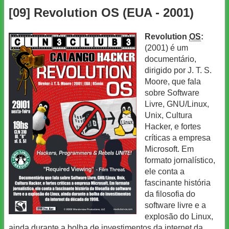
[09] Revolution OS (EUA - 2001)
Revolution
OS
:
(2001) é um
documentário,
dirigido por J. T. S.
Moore, que fala
sobre Software
Livre, GNU/Linux,
Unix, Cultura
Hacker, e fortes
críticas a empresa
Microsoft. Em
formato jornalístico,
ele conta a
fascinante história
da filosofia do
software livre e a
explosão do Linux,
ainda durante a bolha de investimentos da internet da