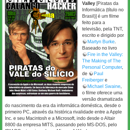
Valley
[Piratas da
Informática (título no
Brasil)] é um filme
feito para a
televisão, pela TNT,
escrito e dirigido por
Martyn Burke
.
Baseado no livro
Fire in the Valley:
The Making of The
Personal Computer
,
de
Paul
Freiberger
e
Michael Swaine
,
o filme oferece uma
versão dramatizada
do nascimento da era da informática doméstica, desde o
primeiro PC, através da histórica rivalidade entre a Apple
Inc. e seu Macintosh e a Microsoft, indo desde o Altair
8800 da empresa MITS, passando pelo MS-DOS, pelo