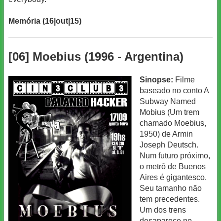
Memória (16|out|15)
[06] Moebius (1996 - Argentina)
Sinopse:
Filme
baseado no conto A
Subway Named
Mobius (Um trem
chamado Moebius,
1950) de Armin
Joseph Deutsch.
Num futuro próximo,
o metrô de Buenos
Aires é gigantesco.
Seu tamanho não
tem precedentes.
Um dos trens
desaparece no