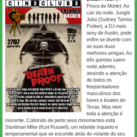
Prova de Morte): Ao
cair da noite, Jungle
Julia (Sydney Tamiia
Poitier), a DJ mais
sexy de Austin, pode
enfim se divertir com
as suas duas
melhores amigas. As
três garotas saem
noite adentro,
atraindo a atenção
de todos os
freqüentadores
masculinos dos
bares e boates do
Texas. Mas nem
toda a atenção é
inocente. Cobrindo de perto seus movimentos está
Stuntman Mike (Kurt Russell), um rebelde inquieto e
temperamental que se esconde atrás do volante do seu