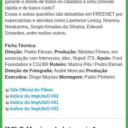
garante o direito de todos os cidadãos a uma conexão
rápida e de baixo custo?
Essas e outras questões são debatidas em FREENET por
especialistas e ativistas como Lawrence Lessig, Nnenna
Nwakanma, Sergio Amadeu da Silveira, Edward
Snowden, entre muitos outros.
Ficha Técnica:
Direção:
Pedro Ekman,
Produção:
Molotov Filmes, em
associação com Intervozes, Idec, Nupef, ITS.
Apoio:
Ford
Foundation e CGI.BR
Roteiro:
Marina Pita / Pedro Ekman
Direção de Fotografia:
André Moncaio
Produção
Executiva:
Diogo Moyses
Montagem:
Pablo Pinheiro
Site Oficial do Filme:
índice do ImpUlsO #02
índice do ImpUlsO #01
índice do ImpUlsO #03