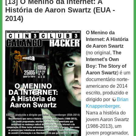
[13] O Menino da Internet: A
História de Aaron Swartz (EUA -
2014)
O Menino da
Internet: A História
de Aaron Swartz
(no original,
The
Internet's Own
Boy: The Story of
Aaron Swartz
) é um
documentário norte-
americano de 2014
escrito, produzido e
dirigido por
Brian
Knappenberger
.
Narra a história do
jovem Aaron Swartz
(1986-2013), um
jovem programador,