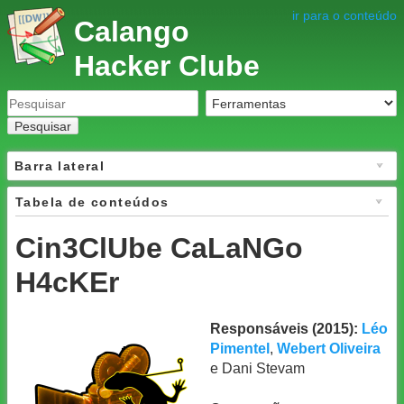
ir para o conteúdo
Calango
Hacker Clube
Pesquisar
Barra lateral
Tabela de conteúdos
Cin3ClUbe CaLaNGo
H4cKEr
Responsáveis (2015):
Léo
Pimentel
,
Webert Oliveira
e Dani Stevam