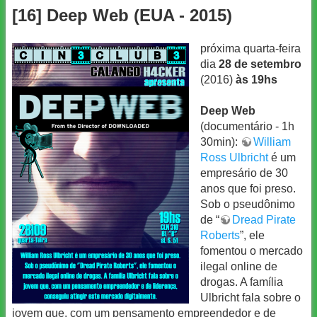
[16] Deep Web (EUA - 2015)
próxima quarta-feira
dia
28 de setembro
(2016)
às 19hs
Deep Web
(documentário - 1h
30min):
William
Ross Ulbricht
é um
empresário de 30
anos que foi preso.
Sob o pseudônimo
de “
Dread Pirate
Roberts
”, ele
fomentou o mercado
ilegal online de
drogas. A família
Ulbricht fala sobre o
jovem que, com um pensamento empreendedor e de