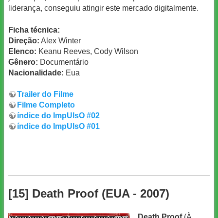
liderança, conseguiu atingir este mercado digitalmente.
Ficha técnica:
Direção:
Alex Winter
Elenco:
Keanu Reeves, Cody Wilson
Gênero:
Documentário
Nacionalidade:
Eua
Trailer do Filme
Filme Completo
índice do ImpUlsO #02
índice do ImpUlsO #01
[15] Death Proof (EUA - 2007)
Death Proof
(À