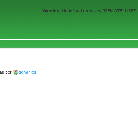
Warning
: Undefined array key "REMOTE_USER"
das por
domínios
.