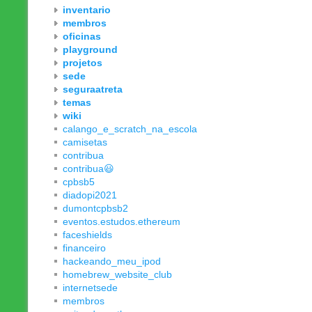
inventario
membros
oficinas
playground
projetos
sede
seguraatreta
temas
wiki
calango_e_scratch_na_escola
camisetas
contribua
contribua😃
cpbsb5
diadopi2021
dumontcpbsb2
eventos.estudos.ethereum
faceshields
financeiro
hackeando_meu_ipod
homebrew_website_club
internetsede
membros