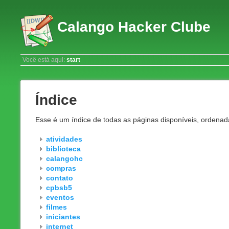
Calango Hacker Clube
Você está aqui:
start
Índice
Esse é um índice de todas as páginas disponíveis, ordena
atividades
biblioteca
calangohc
compras
contato
cpbsb5
eventos
filmes
iniciantes
internet