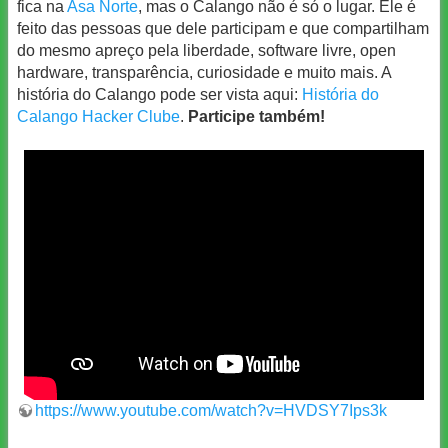
fica na
Asa Norte
, mas o Calango não é só o lugar. Ele é
feito das pessoas que dele participam e que compartilham
do mesmo apreço pela liberdade, software livre, open
hardware, transparência, curiosidade e muito mais. A
história do Calango pode ser vista aqui:
História do
Calango Hacker Clube
.
Participe também!
https://www.youtube.com/watch?v=HVDSY7Ips3k