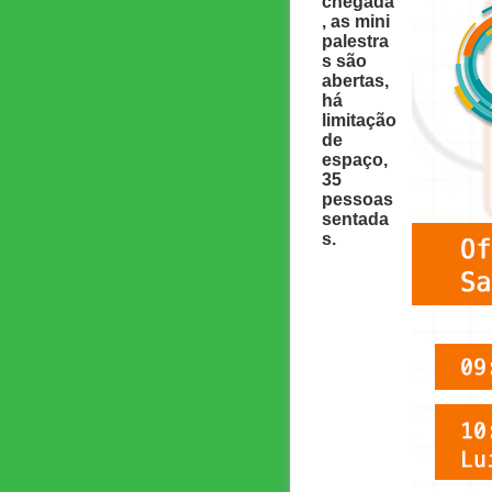
chegada
, as mini
palestra
s são
abertas,
há
limitação
de
espaço,
35
pessoas
sentada
s.