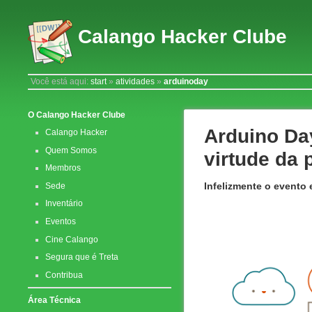
Calango Hacker Clube
Você está aqui:
start
»
atividades
»
arduinoday
O Calango Hacker Clube
Arduino Da
Calango Hacker
Quem Somos
virtude da
Membros
Infelizmente o evento
Sede
Inventário
Eventos
Cine Calango
Segura que é Treta
Contribua
Área Técnica