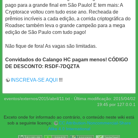
pago para a grande final em São Paulo! E tem mais: A
Cryptorace voltou com tudo esse ano. Recheada de
prêmios incríveis a cada edição, a corrida criptográfica do
Roadsec também leva o grande campeão para a mega
edição de São Paulo com tudo pago!
Não fique de fora! As vagas são limitadas.
Convidados do Calango HC pagam menos! CÓDIGO
DE DESCONTO: RSDF-7DQZTA
INSCREVA-SE AQUI
!!!
eventos/externos/2015/abril/11.txt
· Última modificação:
2015/04/02
19:45
por
127.0.0.1
Exceto onde for informado ao contrário, o conteúdo neste wiki está
sob a seguinte licença:
CC Attribution-Noncommercial-Share
Alike 4.0 International