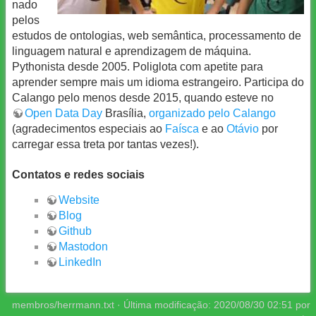
nado
pelos
estudos de ontologias, web semântica, processamento de
linguagem natural e aprendizagem de máquina.
Pythonista desde 2005. Poliglota com apetite para
aprender sempre mais um idioma estrangeiro. Participa do
Calango pelo menos desde 2015, quando esteve no
Open Data Day
Brasília,
organizado pelo Calango
(agradecimentos especiais ao
Faísca
e ao
Otávio
por
carregar essa treta por tantas vezes!).
Contatos e redes sociais
Website
Blog
Github
Mastodon
LinkedIn
membros/herrmann.txt
· Última modificação:
2020/08/30 02:51
por