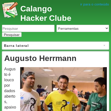
ir para o conteúdo
Calango
Hacker Clube
Pesquisar
Barra lateral
Augusto Herrmann
Augus
to é
louco
por
dados
aberto
s,
apaixo