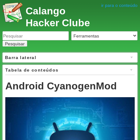
ir para o conteúdo
Calango
Hacker Clube
Pesquisar
Barra lateral
Tabela de conteúdos
Android CyanogenMod