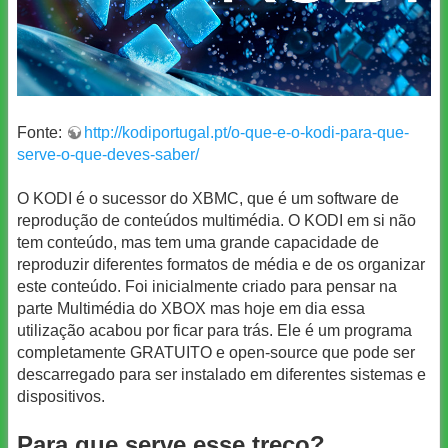
Fonte:
http://kodiportugal.pt/o-que-e-o-kodi-para-que-
serve-o-que-deves-saber/
O KODI é o sucessor do XBMC, que é um software de
reprodução de conteúdos multimédia. O KODI em si não
tem conteúdo, mas tem uma grande capacidade de
reproduzir diferentes formatos de média e de os organizar
este conteúdo. Foi inicialmente criado para pensar na
parte Multimédia do XBOX mas hoje em dia essa
utilização acabou por ficar para trás. Ele é um programa
completamente GRATUITO e open-source que pode ser
descarregado para ser instalado em diferentes sistemas e
dispositivos.
Para que serve esse treco?