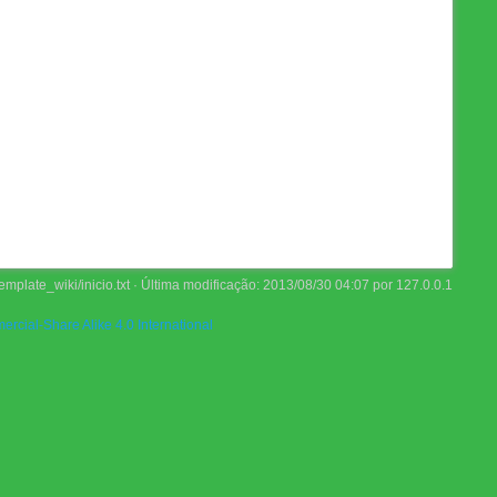
emplate_wiki/inicio.txt
· Última modificação:
2013/08/30 04:07
por
127.0.0.1
rcial-Share Alike 4.0 International