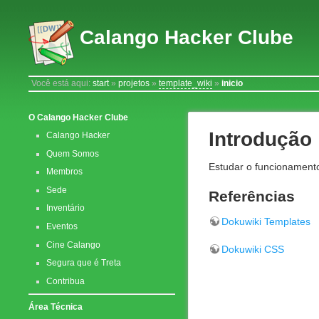
Calango Hacker Clube
Você está aqui:
start
»
projetos
»
template_wiki
»
inicio
O Calango Hacker Clube
Introdução
Calango Hacker
Quem Somos
Estudar o funcionamento
Membros
Sede
Referências
Inventário
Dokuwiki Templates
Eventos
Cine Calango
Dokuwiki CSS
Segura que é Treta
Contribua
Área Técnica