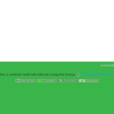
projetos/t
rio, o conteúdo neste wiki está sob a seguinte licença:
CC Attribution-Noncomme