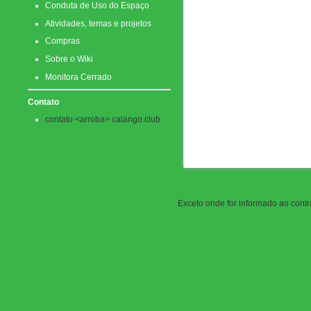
Conduta de Uso do Espaço
Atividades, temas e projetos
Compras
Sobre o Wiki
Monitora Cerrado
Contato
contato <arroba> calango.club
Exceto onde for informado ao contrá