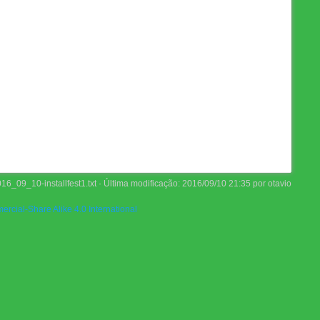
16_09_10-installfest1.txt
· Última modificação:
2016/09/10 21:35
por
otavio
rcial-Share Alike 4.0 International