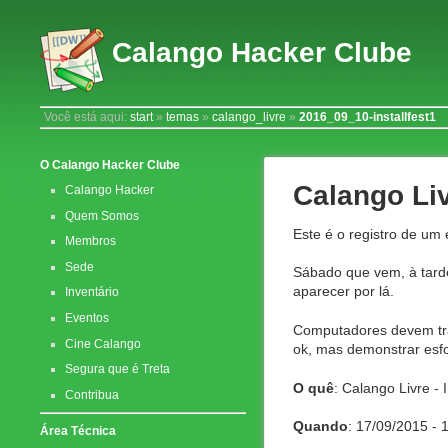
Calango Hacker Clube
Você está aqui:
start
»
temas
»
calango_livre
»
2016_09_10-installfest1
O Calango Hacker Clube
Calango Liv
Calango Hacker
Quem Somos
Este é o registro de um
Membros
Sede
Sábado que vem, à tarde
aparecer por lá.
Inventário
Eventos
Computadores devem tra
Cine Calango
ok, mas demonstrar esf
Segura que é Treta
O quê
: Calango Livre - I
Contribua
Quando
: 17/09/2015 - 
Área Técnica