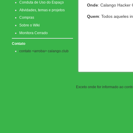
Conduta de Uso do Espaço
Onde
: Calango Hacker 
Atividades, temas e projetos
Quem
: Todos aqueles in
Compras
Sobre o Wiki
Monitora Cerrado
Contato
contato <arroba> calango.club
Exceto onde for informado ao contrá