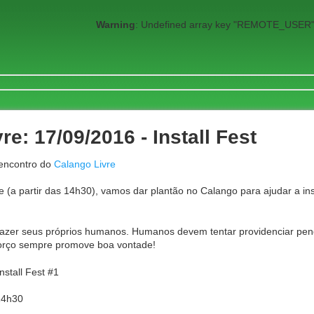
Warning
: Undefined array key "REMOTE_USER"
re: 17/09/2016 - Install Fest
 encontro do
Calango Livre
 (a partir das 14h30), vamos dar plantão no Calango para ajudar a inst
zer seus próprios humanos. Humanos devem tentar providenciar pendr
orço sempre promove boa vontade!
nstall Fest #1
14h30