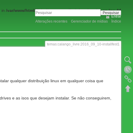
 in
/var/www/html/lib/tpl/greensteel/tpl_header.php
on line
44
Pesquisar
Entrar
Alterações recentes
Gerenciador de mídias
Índice
temas:calango_livre:2016_09_10-installfest1
Mostrar
Revisõe
Links r
alar qualquer distribuição linux em qualquer coisa que
Voltar 
ives e as isos que desejam instalar. Se não conseguirem,