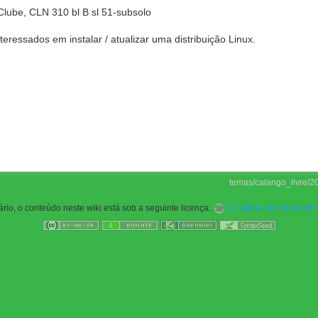
Clube, CLN 310 bl B sl 51-subsolo
teressados em instalar / atualizar uma distribuição Linux.
temas/calango_livre/20
rio, o conteúdo neste wiki está sob a seguinte licença:
CC Attribution-Noncomme