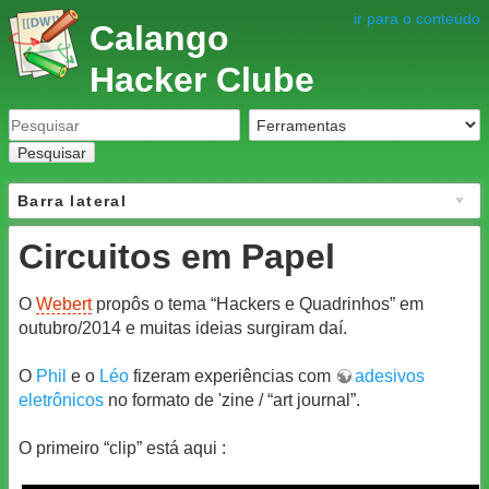
ir para o conteúdo
Calango
Hacker Clube
Pesquisar
Barra lateral
Circuitos em Papel
O
Webert
propôs o tema “Hackers e Quadrinhos” em
outubro/2014 e muitas ideias surgiram daí.
O
Phil
e o
Léo
fizeram experiências com
adesivos
eletrônicos
no formato de 'zine / “art journal”.
O primeiro “clip” está aqui :