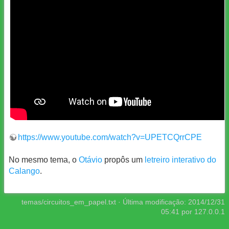
https://www.youtube.com/watch?v=UPETCQrrCPE
No mesmo tema, o
Otávio
propôs um
letreiro interativo do
Calango
.
temas/circuitos_em_papel.txt
· Última modificação:
2014/12/31
05:41
por
127.0.0.1