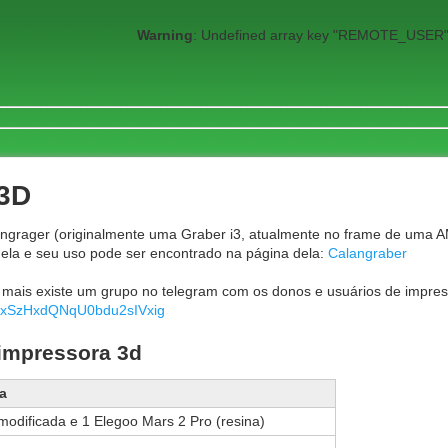
Warning
: Undefined array key "REMOTE_USER"
3D
ngrager (originalmente uma Graber i3, atualmente no frame de uma A
ela e seu uso pode ser encontrado na página dela:
Calangraber
 mais existe um grupo no telegram com os donos e usuários de impre
at/BxSzHxdQNqU0bdu2sIVxig
mpressora 3d
a
modificada e 1 Elegoo Mars 2 Pro (resina)