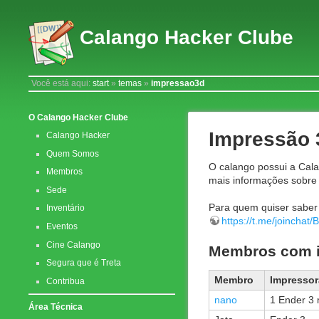
Calango Hacker Clube
Você está aqui:
start
»
temas
»
impressao3d
O Calango Hacker Clube
Impressão 
Calango Hacker
Quem Somos
O calango possui a Cala
Membros
mais informações sobre 
Sede
Para quem quiser saber
Inventário
https://t.me/joinch
Eventos
Cine Calango
Membros com i
Segura que é Treta
Membro
Impressor
Contribua
nano
1 Ender 3 
Área Técnica