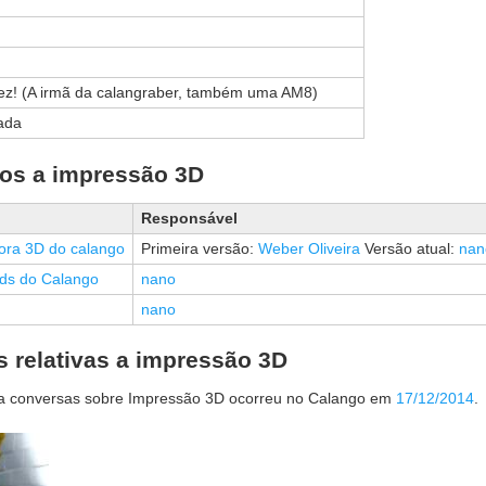
z! (A irmã da calangraber, também uma AM8)
ada
ivos a impressão 3D
Responsável
ora 3D do calango
Primeira versão:
Weber Oliveira
Versão atual:
nan
ds do Calango
nano
nano
s relativas a impressão 3D
ra conversas sobre Impressão 3D ocorreu no Calango em
17/12/2014
.