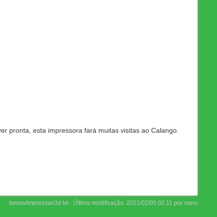
er pronta, esta impressora fará muitas visitas ao Calango.
temas/impressao3d.txt
· Última modificação:
2021/02/05 02:11
por
nano