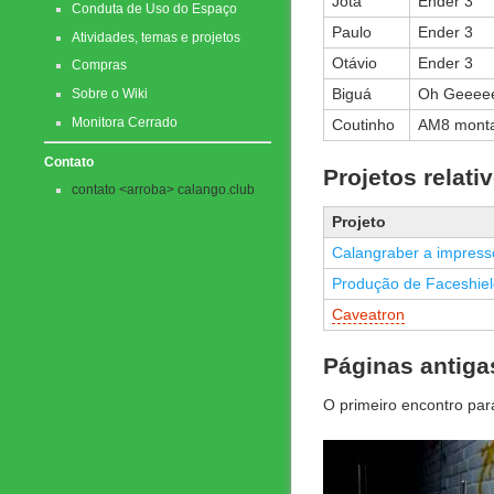
Jota
Ender 3
Conduta de Uso do Espaço
Paulo
Ender 3
Atividades, temas e projetos
Otávio
Ender 3
Compras
Biguá
Oh Geeeee
Sobre o Wiki
Monitora Cerrado
Coutinho
AM8 mont
Contato
Projetos relat
contato <arroba> calango.club
Projeto
Calangraber a impress
Produção de Faceshiel
Caveatron
Páginas antiga
O primeiro encontro pa