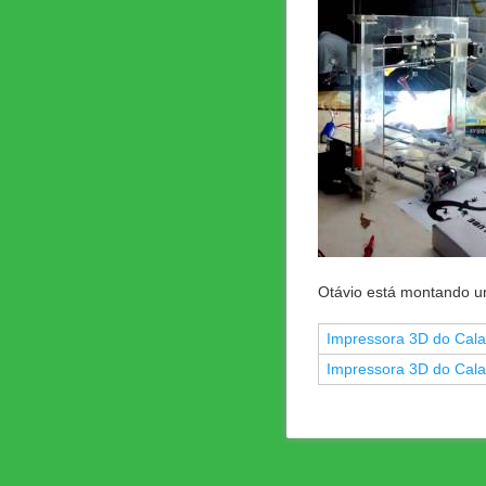
Otávio está montando u
Impressora 3D do Cal
Impressora 3D do Cal