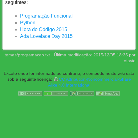
seguintes:
Programação Funcional
Python
Hora do Código 2015
Ada Lovelace Day 2015
temas/programacao.txt
· Última modificação:
2015/12/05 18:35
por
otavio
Exceto onde for informado ao contrário, o conteúdo neste wiki está
sob a seguinte licença:
CC Attribution-Noncommercial-Share
Alike 4.0 International