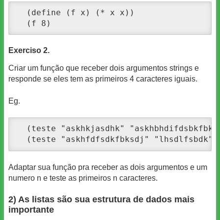
  (define (f x) (* x x))

  (f 8)
Exerciso 2.
Criar um função que receber dois argumentos strings e
responde se eles tem as primeiros 4 caracteres iguais.
Eg.
  (teste "askhkjasdhk" "askhbhdifdsbkfbkds
  (teste "askhfdfsdkfbksdj" "lhsdlfsbdk")
Adaptar sua função pra receber as dois argumentos e um
numero n e teste as primeiros n caracteres.
2) As listas são sua estrutura de dados mais
importante