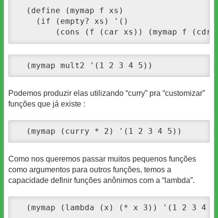
  (define (mymap f xs) 

    (if (empty? xs) '()

        (cons (f (car xs)) (mymap f (cdr 
  (mymap mult2 '(1 2 3 4 5))
Podemos produzir elas utilizando “curry” pra “customizar”
funções que já existe :
  (mymap (curry * 2) '(1 2 3 4 5))
Como nos queremos passar muitos pequenos funções
como argumentos para outros funções, temos a
capacidade definir funções anônimos com a “lambda”.
  (mymap (lambda (x) (* x 3)) '(1 2 3 4 5)