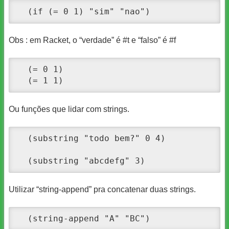
  (if (= 0 1) "sim" "nao")
Obs : em Racket, o “verdade” é #t e “falso” é #f
  (= 0 1)

  (= 1 1)
Ou funções que lidar com strings.
  (substring "todo bem?" 0 4)

  (substring "abcdefg" 3)
Utilizar “string-append” pra concatenar duas strings.
  (string-append "A" "BC")