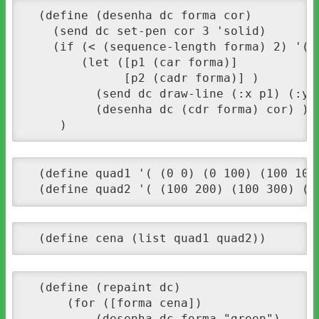
  (define (desenha dc forma cor) 

    (send dc set-pen cor 3 'solid)

    (if (< (sequence-length forma) 2) '()

        (let ([p1 (car forma)]

              [p2 (cadr forma)] )

          (send dc draw-line (:x p1) (:y p
          (desenha dc (cdr forma) cor) ) )
     )
  (define quad1 '( (0 0) (0 100) (100 100)
  (define quad2 '( (100 200) (100 300) (2
  (define cena (list quad1 quad2))
  (define (repaint dc)

      (for ([forma cena])

          (desenha dc forma "green")
