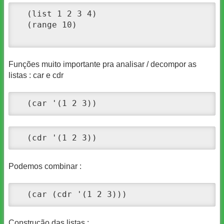
  (list 1 2 3 4)

  (range 10)

Funções muito importante pra analisar / decompor as
listas : car e cdr
  (car '(1 2 3))
  (cdr '(1 2 3))
Podemos combinar :
  (car (cdr '(1 2 3)))
Construção das listas :