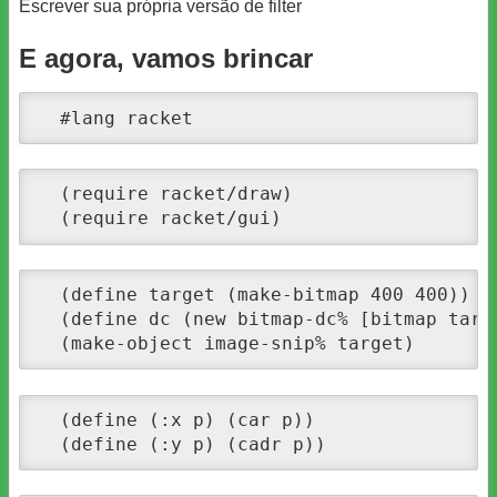
Escrever sua própria versão de filter
E agora, vamos brincar
  #lang racket
  (require racket/draw)

  (require racket/gui) 
  (define target (make-bitmap 400 400)) 

  (define dc (new bitmap-dc% [bitmap targe
  (make-object image-snip% target)
  (define (:x p) (car p))

  (define (:y p) (cadr p))