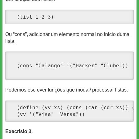
  (list 1 2 3)
Ou “cons”, adicionar um elemento normal no inicio duma
lista.
  (cons "Calango" '("Hacker" "Clube"))

Podemos escrever funções que moda / processar listas.
  (define (vv xs) (cons (car (cdr xs)) (li
  (vv '("Visa" "Versa"))
Execrisio 3.