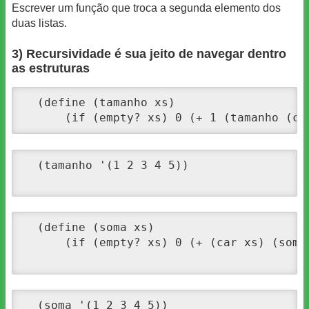
Escrever um função que troca a segunda elemento dos
duas listas.
3) Recursividade é sua jeito de navegar dentro
as estruturas
  (define (tamanho xs) 

      (if (empty? xs) 0 (+ 1 (tamanho (cd
  (tamanho '(1 2 3 4 5))

  (define (soma xs) 

      (if (empty? xs) 0 (+ (car xs) (soma 
  (soma '(1 2 3 4 5))    